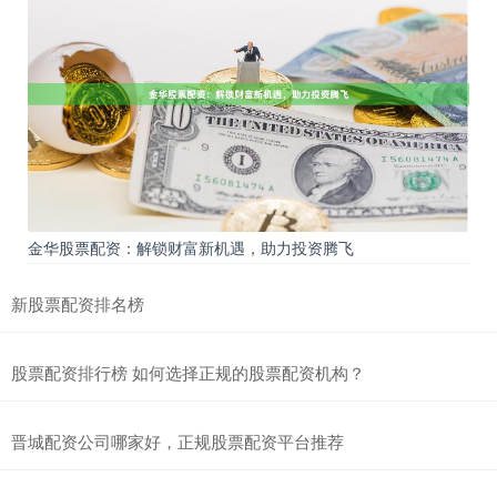
股票怎么配债 配资炒股，助你财富增值，配资网，安全可靠
正规股票配资
2025-01-25
配资炒股是一种杠杆交易方式，通过向配资公司借入资金，放大投资
者的资金规模。这可以帮助投资者获得更高的收益，但同时也伴随着
股票配资平台查询网 七星股票配资：高杠杆，高收益，谨慎投资
股票配资门户
2025-02-09
七星股票配资是一种杠杆式投资方式，允许投资者以较少的自有资金
撬动更大的资金进行股票交易。这种方式具有高杠杆、高收益的潜在
金华股票配资：解锁财富新机遇，助力投资腾飞
无锡股票配资 东莞期货配资：解锁财富密码，开启投资新篇章
新股票配资排名榜
免息炒股配资
2025-02-28
东莞期货配资无锡股票配资，作为一种新型的投资方式，正受到越来
股票配资排行榜 如何选择正规的股票配资机构？
越多投资者的青睐。它通过杠杆效应，放大投资者的资金，从而提高
晋城配资公司哪家好，正规股票配资平台推荐