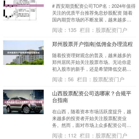
# 西安期货配资公司TOP名：2024年值得
关注的优质平台推荐免息炒股配资 随着
国内期货市场的不断发展，越来越多的
投资者开始关注期货配资这一投资方
阅读：
135
栏目：
股票配资门户
式。作为西北地....
郑州股票开户指南|低佣金办理流程
随着投资理财观念的普及，越来越多的
郑州居民开始关注股票市场。无论你是
初入股市的新手，还是希望降低交易成
本的老股民免息炒股配资，选择一家合
阅读：
56
栏目：
股票配资门户
适的券商和掌握低佣金办理....
山西股票配资公司选哪家？合规平
台指南
在山西，随着资本市场活跃度提升，越
来越多的投资者开始关注股票配资业
务。然而，面对市场上众多配资公司股
票配资门户，如何选择一家合规、安
阅读：
112
栏目：
股票配资门户
全、透明的平台，成为投资者最....