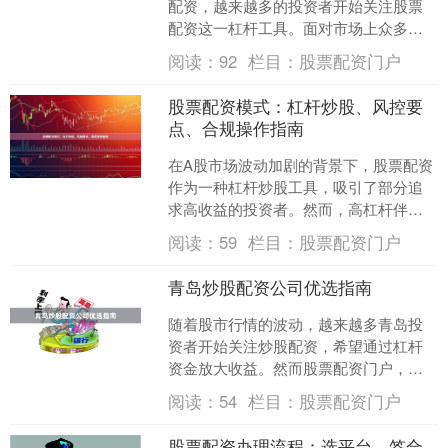
配资，越来越多的投资者开始关注股票
配资这一杠杆工具。面对市场上众多的
配资公司，如何选择正规可靠的平台成
阅读：
92
栏目：
股票配资门户
为投资者关心的核心问题。....
股票配资模式：杠杆炒股、风控要
点、合规操作指南
在A股市场波动加剧的背景下，股票配资
作为一种杠杆炒股工具，吸引了部分追
求高收益的投资者。然而，高杠杆伴随
高风险股票配资门户，如何科学运用配
阅读：
59
栏目：
股票配资门户
资、有效控制风险并确保....
青岛炒股配资公司优选指南
随着股市行情的波动，越来越多青岛投
资者开始关注炒股配资，希望通过杠杆
资金放大收益。然而股票配资门户，面
对市场上众多配资公司，如何筛选出安
阅读：
54
栏目：
股票配资门户
全、合规、服务优质的平台....
股票配资办理流程：选平台、签合