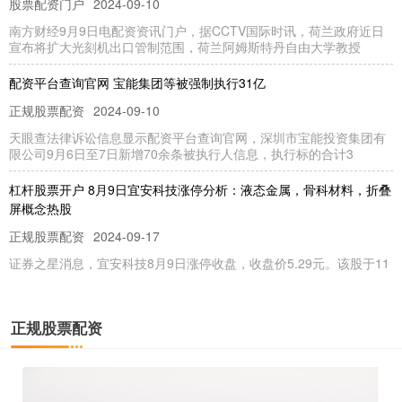
股票配资门户
2024-09-10
南方财经9月9日电配资资讯门户，据CCTV国际时讯，荷兰政府近日
宣布将扩大光刻机出口管制范围，荷兰阿姆斯特丹自由大学教授
配资平台查询官网 宝能集团等被强制执行31亿
正规股票配资
2024-09-10
天眼查法律诉讼信息显示配资平台查询官网，深圳市宝能投资集团有
限公司9月6日至7日新增70余条被执行人信息，执行标的合计3
杠杆股票开户 8月9日宜安科技涨停分析：液态金属，骨科材料，折叠
屏概念热股
正规股票配资
2024-09-17
证券之星消息，宜安科技8月9日涨停收盘，收盘价5.29元。该股于11
点13分涨停，6次打开涨停，截止收盘封单资金为110
在线配资网站 中源协和：子公司获得药物临床试验批准通知书
正规股票配资
免息炒股配资
2024-09-10
中源协和(600645)9月9日晚间公告在线配资网站，公司全资子公司武
汉光谷中源药业有限公司于9月9日收到国家药监局核准