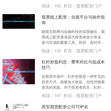
跟投，简单来说就是跟随经验丰富的投
阅读：
152
栏目：
股票配资门户
资者或专业机构进行股票买....
股票线上配资：合规平台与操作指
南
随着互联网与金融科技的深度融合，股
票线上配资逐渐成为投资者放大资金、
参与市场的重要工具。然而，面对市场
上纷繁复杂的配资平台，如何选择合
阅读：
133
栏目：
股票配资门户
规、安全的服务商正规股票配....
杠杆炒股利息：费率对比与低成本
技巧
在股票市场中，杠杆炒股是一种常见的
投资方式，能够放大收益，但也伴随着
更高的风险。对于投资者而言，杠杆炒
股利息是影响最终收益的重要因素之
阅读：
147
栏目：
股票配资门户
一。本文将详细对比不同券商....
西安期货配资公司TOP名